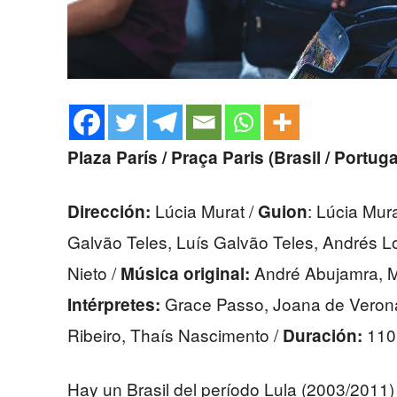
Plaza París / Praça Paris (Brasil / Portug
Lúcia Murat /
: Lúcia Mur
Dirección:
Guion
Galvão Teles, Luís Galvão Teles, Andrés Lo
Nieto /
André Abujamra, M
Música original:
Grace Passo, Joana de Verona,
Intérpretes:
Ribeiro, Thaís Nascimento /
110 
Duración:
Hay un Brasil del período Lula (2003/2011)