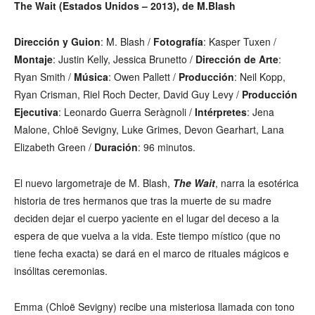
The Wait (Estados Unidos – 2013), de M.Blash
Dirección y Guion
: M. Blash /
Fotografía
: Kasper Tuxen /
Montaje
: Justin Kelly, Jessica Brunetto /
Dirección de Arte
:
Ryan Smith /
Música
: Owen Pallett /
Producción
: Neil Kopp,
Ryan Crisman, Riel Roch Decter, David Guy Levy /
Producción
Ejecutiva
: Leonardo Guerra Seràgnoli /
Intérpretes
: Jena
Malone, Chloë Sevigny, Luke Grimes, Devon Gearhart, Lana
Elizabeth Green /
Duración
: 96 minutos.
El nuevo largometraje de M. Blash,
The Wait
, narra la esotérica
historia de tres hermanos que tras la muerte de su madre
deciden dejar el cuerpo yaciente en el lugar del deceso a la
espera de que vuelva a la vida. Este tiempo místico (que no
tiene fecha exacta) se dará en el marco de rituales mágicos e
insólitas ceremonias.
Emma (Chloë Sevigny) recibe una misteriosa llamada con tono