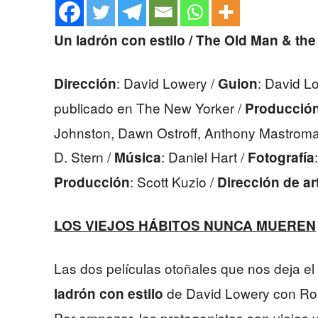
Un ladrón con estilo / The Old Man & th
: David Lowery /
: David L
Dirección
Guion
publicado en The New Yorker /
Producció
Johnston, Dawn Ostroff, Anthony Mastroma
D. Stern /
: Daniel Hart /
Música
Fotografía
: Scott Kuzio /
Producción
Dirección de ar
LOS VIEJOS HÁBITOS NUNCA MUEREN
Las dos películas otoñales que nos deja e
de David Lowery con Ro
ladrón con estilo
Por empezar, los protagonistas son viejos 