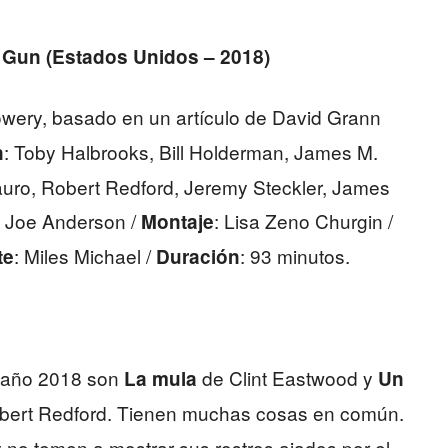
e Gun (Estados Unidos – 2018)
owery, basado en un artículo de David Grann
: Toby Halbrooks, Bill Holderman, James M.
n
uro, Robert Redford, Jeremy Steckler, James
: Joe Anderson /
: Lisa Zeno Churgin /
Montaje
: Miles Michael /
: 93 minutos.
te
Duración
l año 2018 son
de Clint Eastwood y
La mula
Un
bert Redford. Tienen muchas cosas en común.
y no temen a mostrar sus rostros ajados por el