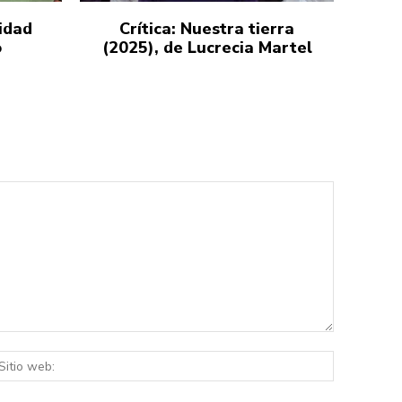
idad
Crítica: Nuestra tierra
o
(2025), de Lucrecia Martel
eo
Sitio
rónico:*
web: