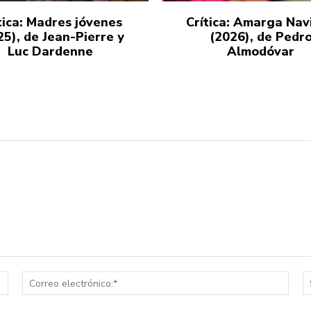
tica: Madres jóvenes
Crítica: Amarga Nav
25), de Jean-Pierre y
(2026), de Pedr
Luc Dardenne
Almodóvar
Nombre:*
Corr
elect