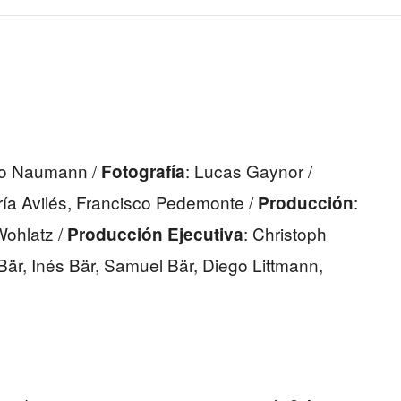
rdo Naumann /
: Lucas Gaynor /
Fotografía
ría Avilés, Francisco Pedemonte /
:
Producción
Wohlatz /
: Christoph
Producción Ejecutiva
Bär, Inés Bär, Samuel Bär, Diego Littmann,