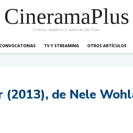
CineramaPlus
Crítica, análisis y noticias de Cine
CONVOCATORIAS
TV Y STREAMING
OTROS ARTÍCULOS
är (2013), de Nele Woh