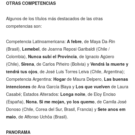
OTRAS COMPETENCIAS
Algunos de los títulos más destacados de las otras
competencias son:
Competencia Latinoamericana:
A febre
, de Maya Da-Rin
(Brasil),
Lemebel
, de Joanna Reposi Garibaldi (Chile /
Colombia),
Nunca subí el Provincia
, de Ignacio Agüero
(Chile),
Sirena
, de Carlos Piñeiro (Bolivia) y
Vendrá la muerte y
tendrá tus ojos
, de José Luis Torres Leiva (Chile, Argentina);
Competencia Argentina:
Hogar
de Maura Delpero,
Las buenas
intenciones
de Ana García Blaya y
Los que vuelven
de Laura
Casabé; Estados Alterados:
Longa noite
, de Eloy Enciso
(España),
Nona. Si me mojan, yo los quemo
, de Camila José
Donoso (Chile, Corea del Sur, Brasil, Francia) y
Sete anos em
maio
, de Affonso Uchôa (Brasil).
PANORAMA