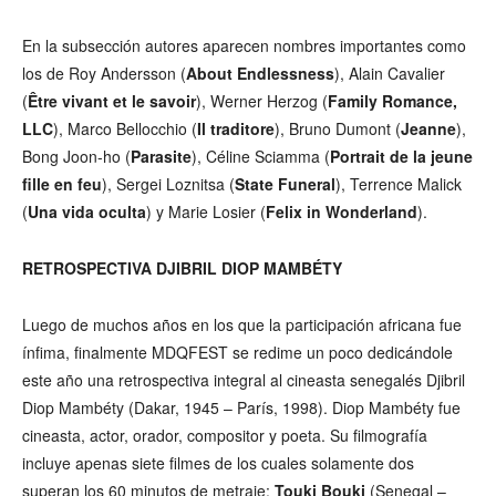
En la subsección autores aparecen nombres importantes como
los de Roy Andersson (
About Endlessness
), Alain Cavalier
(
Être vivant et le savoir
), Werner Herzog (
Family Romance,
LLC
), Marco Bellocchio (
Il traditore
), Bruno Dumont (
Jeanne
),
Bong Joon-ho (
Parasite
), Céline Sciamma (
Portrait de la jeune
fille en feu
), Sergei Loznitsa (
State Funeral
), Terrence Malick
(
Una vida oculta
) y Marie Losier (
Felix in Wonderland
).
RETROSPECTIVA DJIBRIL DIOP MAMBÉTY
Luego de muchos años en los que la participación africana fue
ínfima, finalmente MDQFEST se redime un poco dedicándole
este año una retrospectiva integral al cineasta senegalés Djibril
Diop Mambéty (Dakar, 1945 – París, 1998). Diop Mambéty fue
cineasta, actor, orador, compositor y poeta. Su filmografía
incluye apenas siete filmes de los cuales solamente dos
superan los 60 minutos de metraje:
Touki Bouki
(Senegal –