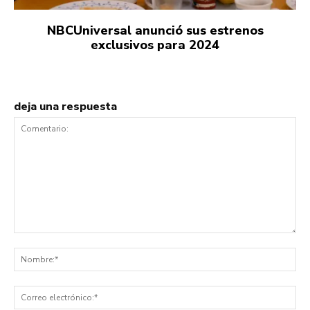
NBCUniversal anunció sus estrenos
exclusivos para 2024
deja una respuesta
Comentario:
No
Co
ele