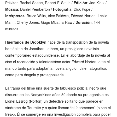
Pritzker, Rachel Shane, Robert F. Smith /
Edición
: Joe Klotz /
Música
: Daniel Pemberton /
Fotografía
: Dick Pope /
Intérpretes
: Bruce Willis, Alec Baldwin, Edward Norton, Leslie
Mann, Cherry Jones, Gugu Mbatha-Raw /
Duración
: 144
minutos.
Huérfanos de Brooklyn
nace de la transposición de la novela
homónima de Jonathan Lethem, un prestigioso novelista
contemporáneo estadounidense. En el abordaje de la novela al
cine el reconocido y talentosísimo actor Edward Norton toma el
mando tanto para adaptar la novela al guion cinematográfico,
como para dirigirla y protagonizarla.
La trama del filme una suerte de fabulesco policial negro que
discurre en los Neoyorkinos años 50 donde su protagonista es
Lionel Essrog (Norton) un detective solitario que padece en
síndrome de Tourette y a quien llaman “el fenómenos” (o sea el
freak). Él se sumerge en una investigación compleja para poder