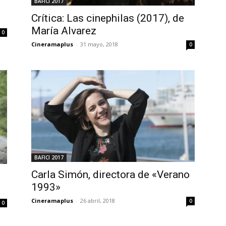
BAFICI 2017
Crítica: Las cinephilas (2017), de
María Alvarez
0
Cineramaplus
-
31 mayo, 2018
0
BAFICI 2017
Carla Simón, directora de «Verano
1993»
Cineramaplus
-
26 abril, 2018
0
0