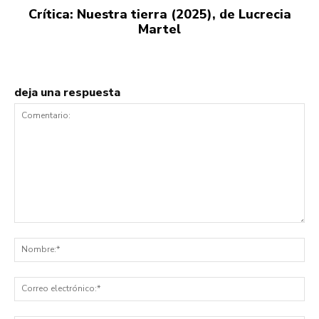
Crítica: Nuestra tierra (2025), de Lucrecia
Martel
deja una respuesta
Comentario:
No
Co
ele