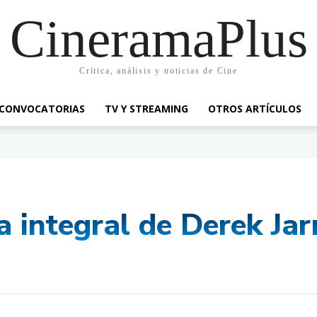
CineramaPlus
Crítica, análisis y noticias de Cine
CONVOCATORIAS
TV Y STREAMING
OTROS ARTÍCULOS
va integral de Derek Ja