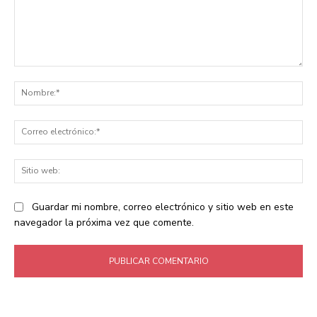
Comentario:
No
Co
ele
Sit
we
Guardar mi nombre, correo electrónico y sitio web en este
navegador la próxima vez que comente.