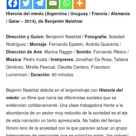
Historia del miedo (Argentina / Uruguay / Francia / Alemania
/ Qatar – 2014), de Benjamín Naishtat
Dirección y Guion
: Benjamín Naishtat /
Fotografía
: Soledad
Rodríguez /
Montaje
: Fernando Epstein, Andrés Quaranta /
Dirección de Arte
: Marina Raggio /
Sonido
: Fernando Ribero /
Música
: Pedro Irusta /
Intérpretes
: Jonathan Da Rosa, Tatiana
Giménez, Mirella Pascual, Claudia Cantero, Francisco
Lumerman /
Duración
: 80 minutos.
Bejamín Naishtat debuta en el largometraje con
Historia del
miedo
: un filme que narra las diferencias sociales que se
evidencian cotidianamente. Una clase trabajadora frente a la
abundancia de un sector muy reducido de la sociedad es el eje
de esta narración un tanto apresurada. No hablo del tiempo
fílmico sino de la ansiedad con la que parecen actuar un grupo
heterogéneo de personajes que se polarizan entre, “los pobres”