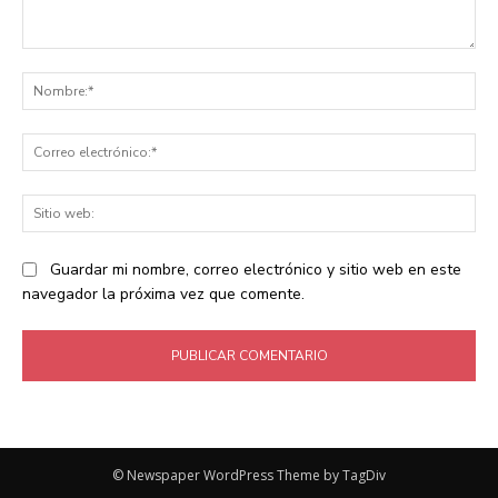
Comentario:
No
Co
ele
Sit
we
Guardar mi nombre, correo electrónico y sitio web en este
navegador la próxima vez que comente.
© Newspaper WordPress Theme by TagDiv