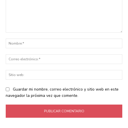
Comentario:
No
Co
ele
Sit
we
Guardar mi nombre, correo electrónico y sitio web en este
navegador la próxima vez que comente.