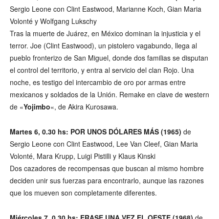
Sergio Leone con Clint Eastwood, Marianne Koch, Gian Maria
Volonté y Wolfgang Lukschy
Tras la muerte de Juárez, en México dominan la injusticia y el
terror. Joe (Clint Eastwood), un pistolero vagabundo, llega al
pueblo fronterizo de San Miguel, donde dos familias se disputan
el control del territorio, y entra al servicio del clan Rojo. Una
noche, es testigo del intercambio de oro por armas entre
mexicanos y soldados de la Unión. Remake en clave de western
de «
Yojimbo
«, de Akira Kurosawa.
Martes 6, 0.30 hs: POR UNOS DÓLARES MÁS (1965)
de
Sergio Leone con Clint Eastwood, Lee Van Cleef, Gian Maria
Volonté, Mara Krupp, Luigi Pistilli y Klaus Kinski
Dos cazadores de recompensas que buscan al mismo hombre
deciden unir sus fuerzas para encontrarlo, aunque las razones
que los mueven son completamente diferentes.
Miércoles 7, 0.30 hs: ERASE UNA VEZ EL OESTE (1968)
de