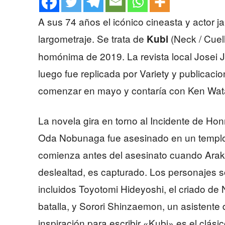
A sus 74 años el icónico cineasta y actor 
largometraje. Se trata de
(Neck / Cuel
Kubi
homónima de 2019. La revista local Josei J
luego fue replicada por Variety y publicaci
comenzar en mayo y contaría con Ken Wat
La novela gira en torno al Incidente de Hon
Oda Nobunaga fue asesinado en un templo 
comienza antes del asesinato cuando Arak
deslealtad, es capturado. Los personajes so
incluidos Toyotomi Hideyoshi, el criado d
batalla, y Sorori Shinzaemon, un asistente
inspiración para escribir «Kubi» es el clá