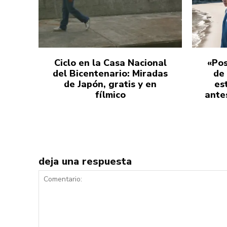
Ciclo en la Casa Nacional
«Pos
del Bicentenario: Miradas
de
de Japón, gratis y en
es
fílmico
antes
deja una respuesta