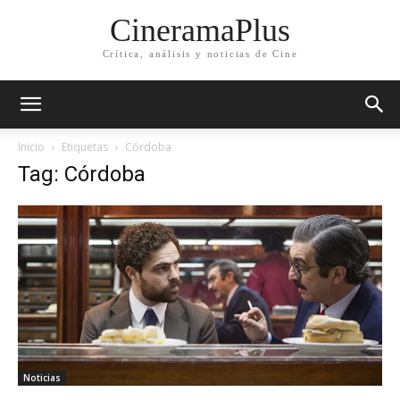
CineramaPlus
Crítica, análisis y noticias de Cine
Inicio
Etiquetas
Córdoba
Tag: Córdoba
Noticias