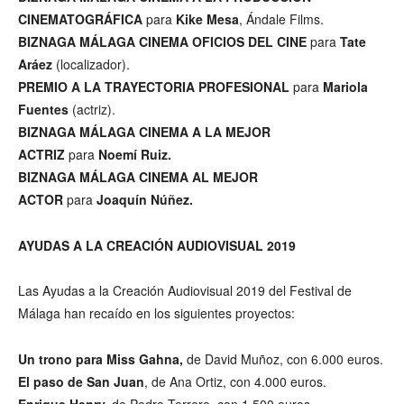
CINEMATOGRÁFICA
para
Kike Mesa
, Ándale Films.
BIZNAGA MÁLAGA CINEMA OFICIOS DEL CINE
para
Tate
Aráez
(localizador).
PREMIO A LA TRAYECTORIA PROFESIONAL
para
Mariola
Fuentes
(actriz).
BIZNAGA MÁLAGA CINEMA A LA MEJOR
ACTRIZ
para
Noemí Ruiz.
BIZNAGA MÁLAGA CINEMA AL MEJOR
ACTOR
para
Joaquín Núñez.
AYUDAS A LA CREACIÓN AUDIOVISUAL 2019
Las Ayudas a la Creación Audiovisual 2019 del Festival de
Málaga han recaído en los siguientes proyectos:
Un trono para Miss Gahna,
de David Muñoz, con 6.000 euros.
El paso de San Juan
, de Ana Ortiz, con 4.000 euros.
Enrique Henry,
de Pedro Terrero, con 1.500 euros.