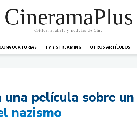
CineramaPlus
Crítica, análisis y noticias de Cine
CONVOCATORIAS
TV Y STREAMING
OTROS ARTÍCULOS
 una película sobre un
el nazismo