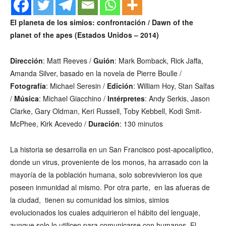
El planeta de los simios: confrontación / Dawn of the
planet of the apes (Estados Unidos – 2014)
Dirección
: Matt Reeves /
Guión
: Mark Bomback, Rick Jaffa,
Amanda Silver, basado en la novela de Pierre Boulle /
Fotografía
: Michael Seresin /
Edición
: William Hoy, Stan Salfas
/
Música
: Michael Giacchino /
Intérpretes
: Andy Serkis, Jason
Clarke, Gary Oldman, Keri Russell, Toby Kebbell, Kodi Smit-
McPhee, Kirk Acevedo /
Duración
: 130 minutos
La historia se desarrolla en un San Francisco post-apocalíptico,
donde un virus, proveniente de los monos, ha arrasado con la
mayoría de la población humana, solo sobrevivieron los que
poseen inmunidad al mismo. Por otra parte, en las afueras de
la ciudad, tienen su comunidad los simios, simios
evolucionados los cuales adquirieron el hábito del lenguaje,
aunque solo lo utilicen para comunicarse con humanos. El