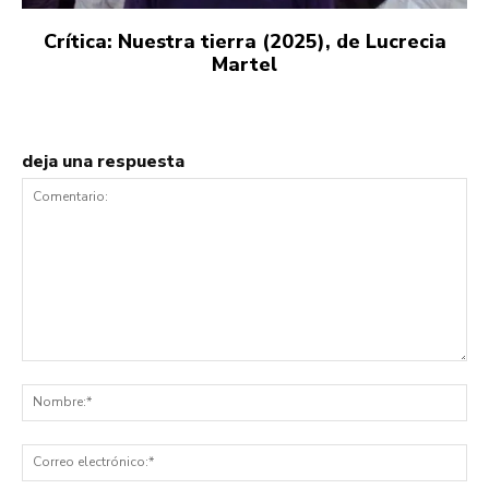
Crítica: Nuestra tierra (2025), de Lucrecia
Martel
deja una respuesta
Comentario:
No
Co
ele