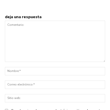
deja una respuesta
Comentario:
No
Co
ele
Sit
we