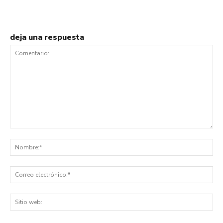
deja una respuesta
Comentario:
No
Co
ele
Sit
we