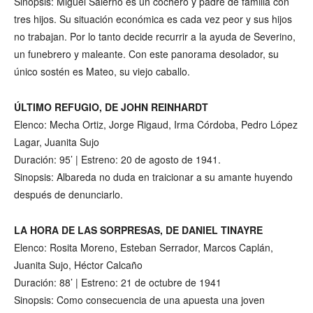
Sinopsis: Miguel Salerno es un cochero y padre de familia con
tres hijos. Su situación económica es cada vez peor y sus hijos
no trabajan. Por lo tanto decide recurrir a la ayuda de Severino,
un funebrero y maleante. Con este panorama desolador, su
único sostén es Mateo, su viejo caballo.
ÚLTIMO REFUGIO, DE JOHN REINHARDT
Elenco: Mecha Ortiz, Jorge Rigaud, Irma Córdoba, Pedro López
Lagar, Juanita Sujo
Duración: 95’ | Estreno: 20 de agosto de 1941.
Sinopsis: Albareda no duda en traicionar a su amante huyendo
después de denunciarlo.
LA HORA DE LAS SORPRESAS, DE DANIEL TINAYRE
Elenco: Rosita Moreno, Esteban Serrador, Marcos Caplán,
Juanita Sujo, Héctor Calcaño
Duración: 88’ | Estreno: 21 de octubre de 1941
Sinopsis: Como consecuencia de una apuesta una joven