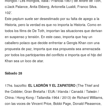
mongoli / Les mongols, Italia / Francia-1961) de André de Toth,
c/Jack Palance, Anita Ekberg, Antonella Lualdi, Franco Silva.
102’.
Este peplum suele ser desestimado por su falta de apego a la
Historia, pero la verdad es que no importa la Historia. Como en
todos los films de De Toth, importan las situaciones que derivan
en suspenso y tensión. En este caso, importa que hay un
caballero polaco que decide enfrentar a Gengis Khan con una
propuesta de paz, importa que esa propuesta sea amenazada
por todos los participantes del conflicto e importa que el hijo del
Khan sea un loco de atar.
Sábado 28
17hs. bazofito:
EL LADRÓN Y EL ZAPATERO
(The Thief and
the Cobbler, Gran Bretaña / EUA / Irlanda / Canadá / Taiwán /
China / Hong Kong / Tailandia-1964 / 2013) de Richard Williams,
con las voces de Vincent Price, Bobbi Page, Donald Pleasence,