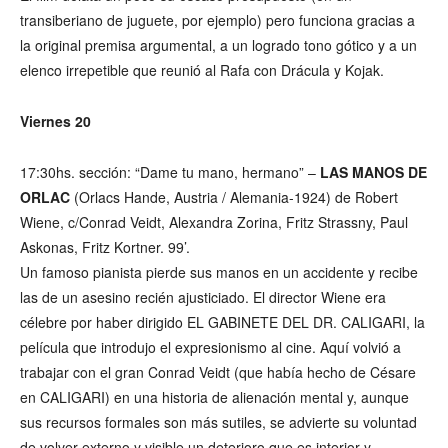
transiberiano de juguete, por ejemplo) pero funciona gracias a
la original premisa argumental, a un logrado tono gótico y a un
elenco irrepetible que reunió al Rafa con Drácula y Kojak.
Viernes 20
17:30hs. sección: “Dame tu mano, hermano” –
LAS MANOS DE
ORLAC
(Orlacs Hande, Austria / Alemania-1924) de Robert
Wiene, c/Conrad Veidt, Alexandra Zorina, Fritz Strassny, Paul
Askonas, Fritz Kortner. 99’.
Un famoso pianista pierde sus manos en un accidente y recibe
las de un asesino recién ajusticiado. El director Wiene era
célebre por haber dirigido EL GABINETE DEL DR. CALIGARI, la
película que introdujo el expresionismo al cine. Aquí volvió a
trabajar con el gran Conrad Veidt (que había hecho de Césare
en CALIGARI) en una historia de alienación mental y, aunque
sus recursos formales son más sutiles, se advierte su voluntad
de volver externo y visible un deterioro que es interior y