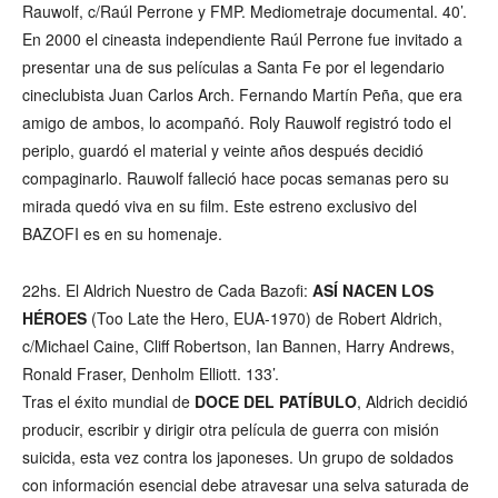
Rauwolf, c/Raúl Perrone y FMP. Mediometraje documental. 40’.
En 2000 el cineasta independiente Raúl Perrone fue invitado a
presentar una de sus películas a Santa Fe por el legendario
cineclubista Juan Carlos Arch. Fernando Martín Peña, que era
amigo de ambos, lo acompañó. Roly Rauwolf registró todo el
periplo, guardó el material y veinte años después decidió
compaginarlo. Rauwolf falleció hace pocas semanas pero su
mirada quedó viva en su film. Este estreno exclusivo del
BAZOFI es en su homenaje.
22hs. El Aldrich Nuestro de Cada Bazofi:
ASÍ NACEN LOS
HÉROES
(Too Late the Hero, EUA-1970) de Robert Aldrich,
c/Michael Caine, Cliff Robertson, Ian Bannen, Harry Andrews,
Ronald Fraser, Denholm Elliott. 133’.
Tras el éxito mundial de
DOCE DEL PATÍBULO
, Aldrich decidió
producir, escribir y dirigir otra película de guerra con misión
suicida, esta vez contra los japoneses. Un grupo de soldados
con información esencial debe atravesar una selva saturada de