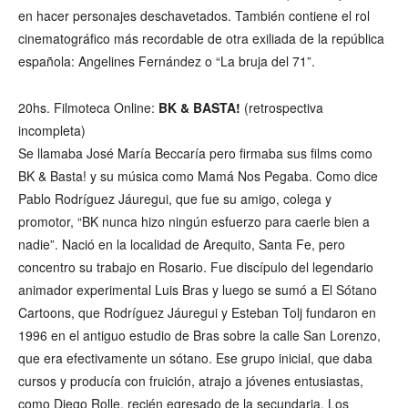
en hacer personajes deschavetados. También contiene el rol
cinematográfico más recordable de otra exiliada de la república
española: Angelines Fernández o “La bruja del 71”.
20hs. Filmoteca Online:
BK & BASTA!
(retrospectiva
incompleta)
Se llamaba José María Beccaría pero firmaba sus films como
BK & Basta! y su música como Mamá Nos Pegaba. Como dice
Pablo Rodríguez Jáuregui, que fue su amigo, colega y
promotor, “BK nunca hizo ningún esfuerzo para caerle bien a
nadie”. Nació en la localidad de Arequito, Santa Fe, pero
concentro su trabajo en Rosario. Fue discípulo del legendario
animador experimental Luis Bras y luego se sumó a El Sótano
Cartoons, que Rodríguez Jáuregui y Esteban Tolj fundaron en
1996 en el antiguo estudio de Bras sobre la calle San Lorenzo,
que era efectivamente un sótano. Ese grupo inicial, que daba
cursos y producía con fruición, atrajo a jóvenes entusiastas,
como Diego Rolle, recién egresado de la secundaria. Los