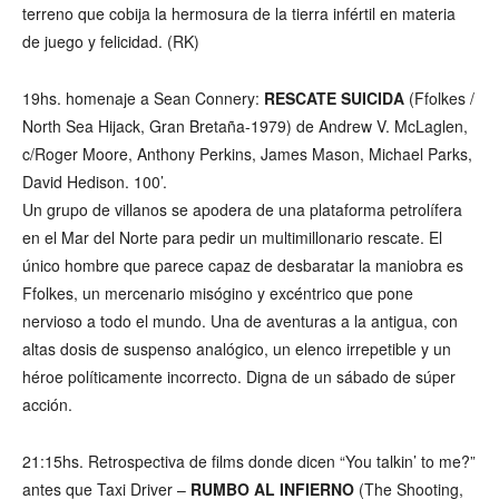
terreno que cobija la hermosura de la tierra infértil en materia
de juego y felicidad. (RK)
19hs. homenaje a Sean Connery:
RESCATE SUICIDA
(Ffolkes /
North Sea Hijack, Gran Bretaña-1979) de Andrew V. McLaglen,
c/Roger Moore, Anthony Perkins, James Mason, Michael Parks,
David Hedison. 100’.
Un grupo de villanos se apodera de una plataforma petrolífera
en el Mar del Norte para pedir un multimillonario rescate. El
único hombre que parece capaz de desbaratar la maniobra es
Ffolkes, un mercenario misógino y excéntrico que pone
nervioso a todo el mundo. Una de aventuras a la antigua, con
altas dosis de suspenso analógico, un elenco irrepetible y un
héroe políticamente incorrecto. Digna de un sábado de súper
acción.
21:15hs. Retrospectiva de films donde dicen “You talkin’ to me?”
antes que Taxi Driver –
RUMBO AL INFIERNO
(The Shooting,