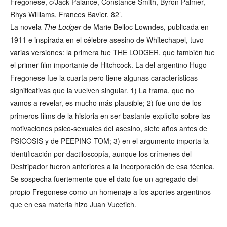
Fregonese, c/Jack Palance, Constance Smith, Byron Palmer,
Rhys Williams, Frances Bavier. 82’.
La novela
The Lodger
de Marie Belloc Lowndes, publicada en
1911 e inspirada en el célebre asesino de Whitechapel, tuvo
varias versiones: la primera fue THE LODGER, que también fue
el primer film importante de Hitchcock. La del argentino Hugo
Fregonese fue la cuarta pero tiene algunas características
significativas que la vuelven singular. 1) La trama, que no
vamos a revelar, es mucho más plausible; 2) fue uno de los
primeros films de la historia en ser bastante explícito sobre las
motivaciones psico-sexuales del asesino, siete años antes de
PSICOSIS y de PEEPING TOM; 3) en el argumento importa la
identificación por dactiloscopía, aunque los crímenes del
Destripador fueron anteriores a la incorporación de esa técnica.
Se sospecha fuertemente que el dato fue un agregado del
propio Fregonese como un homenaje a los aportes argentinos
que en esa materia hizo Juan Vucetich.