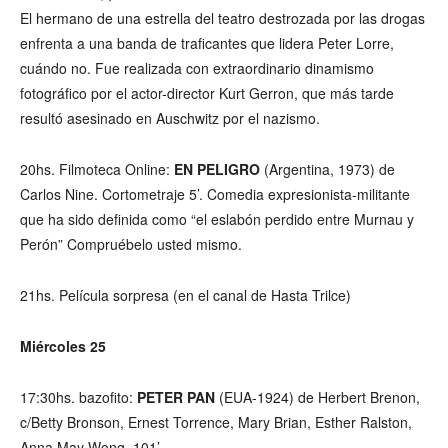
El hermano de una estrella del teatro destrozada por las drogas
enfrenta a una banda de traficantes que lidera Peter Lorre,
cuándo no. Fue realizada con extraordinario dinamismo
fotográfico por el actor-director Kurt Gerron, que más tarde
resultó asesinado en Auschwitz por el nazismo.
20hs. Filmoteca Online:
EN PELIGRO
(Argentina, 1973) de
Carlos Nine. Cortometraje 5’. Comedia expresionista-militante
que ha sido definida como “el eslabón perdido entre Murnau y
Perón” Compruébelo usted mismo.
21hs. Película sorpresa (en el canal de Hasta Trilce)
Miércoles 25
17:30hs. bazofito:
PETER PAN
(EUA-1924) de Herbert Brenon,
c/Betty Bronson, Ernest Torrence, Mary Brian, Esther Ralston,
Anna May Wong. 101’.