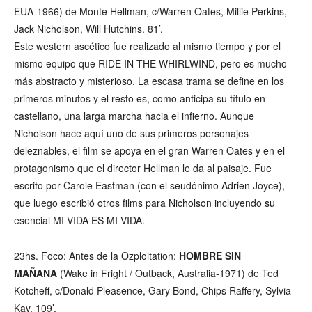
EUA-1966) de Monte Hellman, c/Warren Oates, Millie Perkins,
Jack Nicholson, Will Hutchins. 81’.
Este western ascético fue realizado al mismo tiempo y por el
mismo equipo que RIDE IN THE WHIRLWIND, pero es mucho
más abstracto y misterioso. La escasa trama se define en los
primeros minutos y el resto es, como anticipa su título en
castellano, una larga marcha hacia el infierno. Aunque
Nicholson hace aquí uno de sus primeros personajes
deleznables, el film se apoya en el gran Warren Oates y en el
protagonismo que el director Hellman le da al paisaje. Fue
escrito por Carole Eastman (con el seudónimo Adrien Joyce),
que luego escribió otros films para Nicholson incluyendo su
esencial MI VIDA ES MI VIDA.
23hs. Foco: Antes de la Ozploitation:
HOMBRE SIN
MAÑANA
(Wake in Fright / Outback, Australia-1971) de Ted
Kotcheff, c/Donald Pleasence, Gary Bond, Chips Raffery, Sylvia
Kay. 109’.