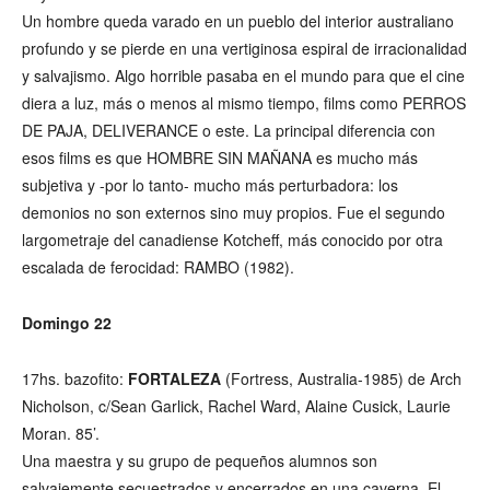
Un hombre queda varado en un pueblo del interior australiano
profundo y se pierde en una vertiginosa espiral de irracionalidad
y salvajismo. Algo horrible pasaba en el mundo para que el cine
diera a luz, más o menos al mismo tiempo, films como PERROS
DE PAJA, DELIVERANCE o este. La principal diferencia con
esos films es que HOMBRE SIN MAÑANA es mucho más
subjetiva y -por lo tanto- mucho más perturbadora: los
demonios no son externos sino muy propios. Fue el segundo
largometraje del canadiense Kotcheff, más conocido por otra
escalada de ferocidad: RAMBO (1982).
Domingo 22
17hs. bazofito:
FORTALEZA
(Fortress, Australia-1985) de Arch
Nicholson, c/Sean Garlick, Rachel Ward, Alaine Cusick, Laurie
Moran. 85’.
Una maestra y su grupo de pequeños alumnos son
salvajemente secuestrados y encerrados en una caverna. El