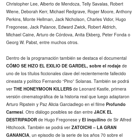
Christopher Lee, Alberto de Mendoza, Telly Savalas, Robert
Wiene, Deborah Kerr, Michael Redgrave, Roger Moore, Anthony
Perkins, Monte Hellman, Jack Nicholson, Charles Vidor, Hugo
Fregonese, Jack Palance, Edward Zwick, Robert Aldrich,
Michael Caine, Arturo de Córdova, Anita Ekberg, Peter Fonda o
Georg W. Pabst, entre muchos otros.
Dentro de la programación también se destaca el documental
CÓMO SE HIZO EL EXILIO DE GARDEL
,
sobre el rodaje
de
uno de los títulos ficcionales clave del recientemente fallecido
cineasta y político Fernando “Pino” Solanas. También se podrá
ver
THE HONEYMOON KILLERS
de Leonard Kastle, primera
versión cinematográfica de la historia real que luego adaptaron
Arturo Ripstein y Paz Alicia Garciadiego en el filme
Profundo
Carmesí
. Otro diálogo posibles se dan entre
JACK EL
DESTRIPADOR
de Hugo Fregonese y
El inquilino
de Sir Alfred
Hitchcock. También se podrá ver
ZATOICHI – LA GRAN
GANANCIA
, un episodio de la serie de los años 70 sobre el