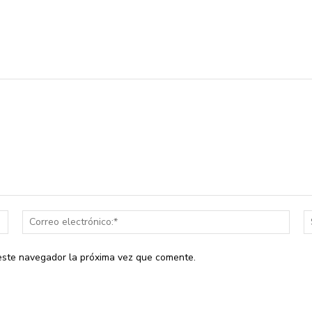
Nombre:*
Corr
elect
 este navegador la próxima vez que comente.