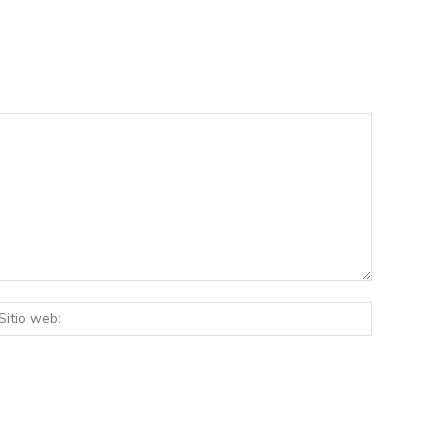
eo
Sitio
rónico:*
web: