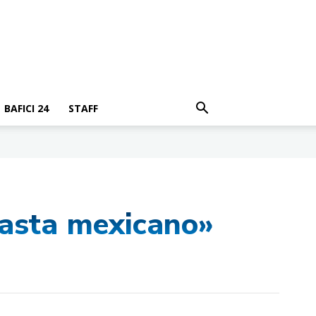
BAFICI 24
STAFF
easta mexicano»