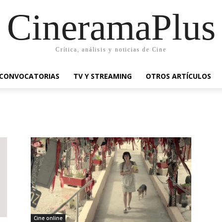
CineramaPlus
Crítica, análisis y noticias de Cine
CONVOCATORIAS
TV Y STREAMING
OTROS ARTÍCULOS
Cine online