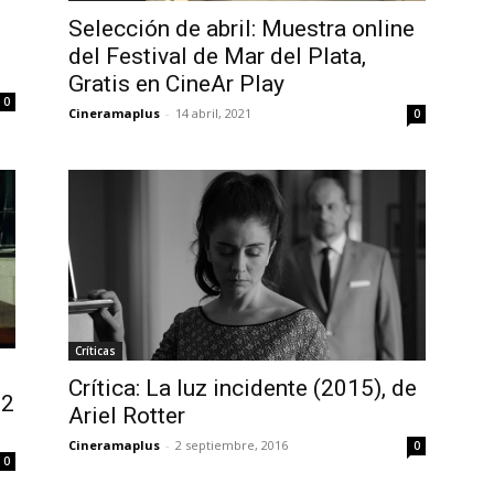
Selección de abril: Muestra online
del Festival de Mar del Plata,
Gratis en CineAr Play
0
Cineramaplus
-
14 abril, 2021
0
Críticas
Crítica: La luz incidente (2015), de
22
Ariel Rotter
Cineramaplus
-
2 septiembre, 2016
0
0