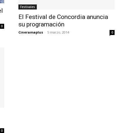
Festivales
el
El Festival de Concordia anuncia
su programación
0
Cineramaplus
-
5 marzo, 2014
0
0