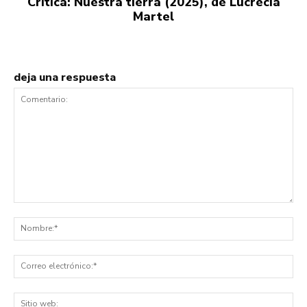
Crítica: Nuestra tierra (2025), de Lucrecia
Martel
deja una respuesta
Comentario:
No
Co
ele
Sit