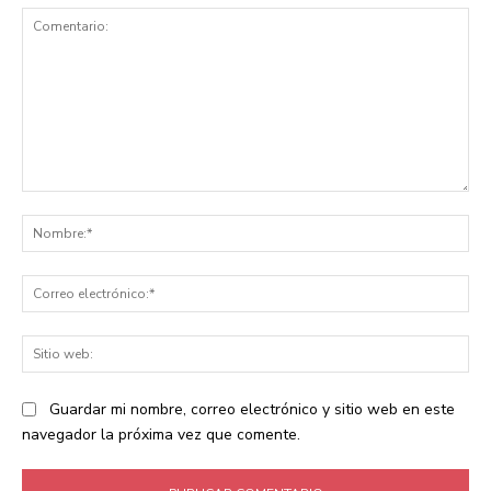
Comentario:
No
Co
ele
Sit
we
Guardar mi nombre, correo electrónico y sitio web en este
navegador la próxima vez que comente.