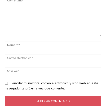
Comentario:
No
Co
ele
Sit
we
Guardar mi nombre, correo electrónico y sitio web en este
navegador la próxima vez que comente.