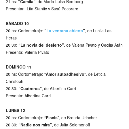
21 hs:
“Camila”
, de María Luisa Bemberg
Presentan: Lita Stantic y Susú Pecoraro
SÁBADO 10
20 hs: Cortometraje:
“
La ventana abierta
”
, de Lucila Las
Heras
20.30:
“La novia del desierto”
, de Valeria Pivato y Cecilia Atán
Presenta: Valeria Pivato
DOMINGO 11
20 hs: Cortometraje: “
Amor autoadhesivo
”, de Leticia
Christoph
20.30:
“Cuatreros”
, de Albertina Carri
Presenta: Albertina Carri
LUNES 12
20 hs: Cortometraje: “
Piscis
”, de Brenda Urlacher
20.30:
“Nadie nos mira”
, de Julia Solomonoff