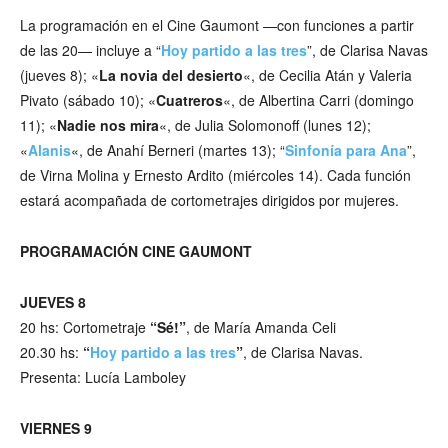
La programación en el Cine Gaumont —con funciones a partir
de las 20— incluye a “
Hoy partido a las tres
”, de Clarisa Navas
(jueves 8); «
La novia del desierto
«, de Cecilia Atán y Valeria
Pivato (sábado 10); «
Cuatreros
«, de Albertina Carri (domingo
11); «
Nadie nos mira
«, de Julia Solomonoff (lunes 12);
«
Alanis
«, de Anahí Berneri (martes 13); “
Sinfonía para Ana
”,
de Virna Molina y Ernesto Ardito (miércoles 14). Cada función
estará acompañada de cortometrajes dirigidos por mujeres.
PROGRAMACIÓN CINE GAUMONT
JUEVES 8
20 hs: Cortometraje
“Sé!”
, de María Amanda Celi
20.30 hs:
“
Hoy partido a las tres
”
, de Clarisa Navas.
Presenta: Lucía Lamboley
VIERNES 9