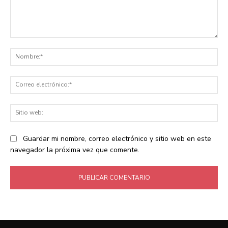
Comentario:
No
Co
ele
Sit
we
Guardar mi nombre, correo electrónico y sitio web en este
navegador la próxima vez que comente.