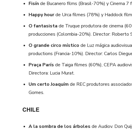
Fisín
de Bucanero films (Brasil-70%) y Cinema 7 f
Happy hour
de Urca filmes (78%) y Haddock fil
O fantasista
de Truque produtora de cinema (60%)
producciones (Colombia-20%). Director: Roberto S
O grande circo místico
de Luz mágica audiovisua
productions (Francia-10%). Director: Carlos Diegu
Praça París
de Taiga filmes (60%), CEPA audiovi
Directora: Lucia Murat.
Um certo Joaquím
de REC produtores associados
Gomes.
CHILE
A la sombra de los árboles
de Audiov. Don Quij