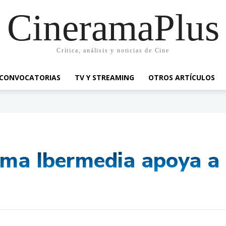
CineramaPlus
Crítica, análisis y noticias de Cine
CONVOCATORIAS
TV Y STREAMING
OTROS ARTÍCULOS
ama Ibermedia apoya a