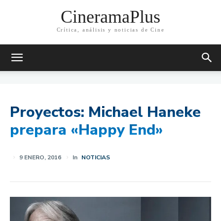
CineramaPlus
Crítica, análisis y noticias de Cine
Proyectos: Michael Haneke
prepara «Happy End»
9 ENERO, 2016
In
NOTICIAS