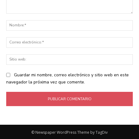
Comentario:
No
Co
ele
Sit
we
Guardar mi nombre, correo electrónico y sitio web en este
navegador la próxima vez que comente.
© Newspaper WordPress Theme by TagDiv