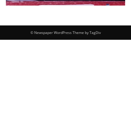
© Newspaper WordPress Theme by TagDiv