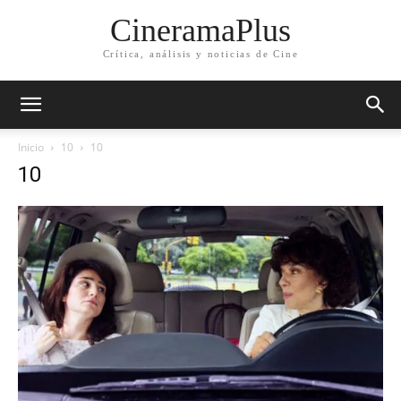
CineramaPlus
Crítica, análisis y noticias de Cine
Inicio
10
10
10