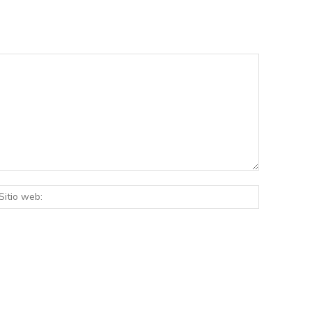
eo
Sitio
rónico:*
web: