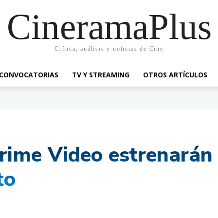
CineramaPlus
Crítica, análisis y noticias de Cine
CONVOCATORIAS
TV Y STREAMING
OTROS ARTÍCULOS
rime Video estrenarán
to