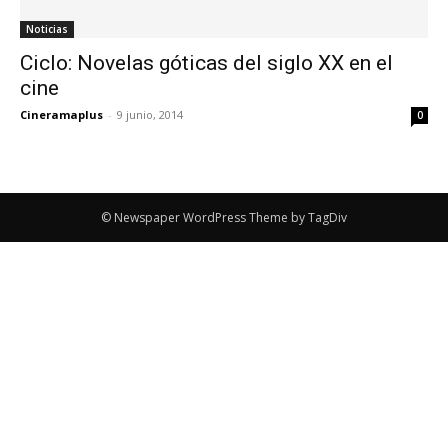
Noticias
Ciclo: Novelas góticas del siglo XX en el
cine
Cineramaplus
-
9 junio, 2014
0
© Newspaper WordPress Theme by TagDiv