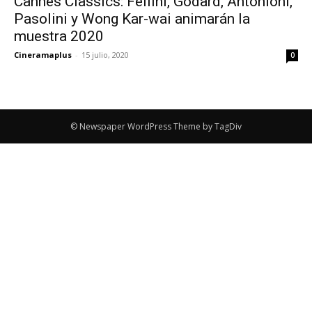
Cannes Classics: Fellini, Godard, Antonioni,
Pasolini y Wong Kar-wai animarán la
muestra 2020
Cineramaplus
-
15 julio, 2020
0
© Newspaper WordPress Theme by TagDiv