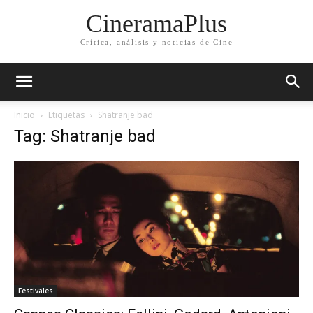
CineramaPlus
Crítica, análisis y noticias de Cine
Inicio
Etiquetas
Shatranje bad
Tag: Shatranje bad
Festivales