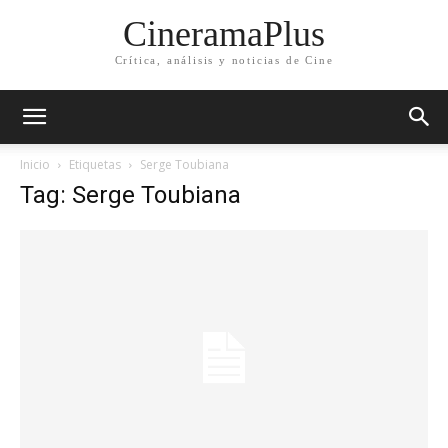
CineramaPlus
Crítica, análisis y noticias de Cine
Inicio
Etiquetas
Serge Toubiana
Tag: Serge Toubiana