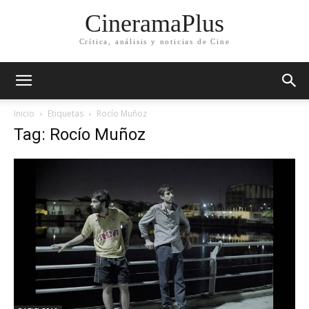
CineramaPlus
Crítica, análisis y noticias de Cine
Inicio
Etiquetas
Rocío Muñoz
Tag: Rocío Muñoz