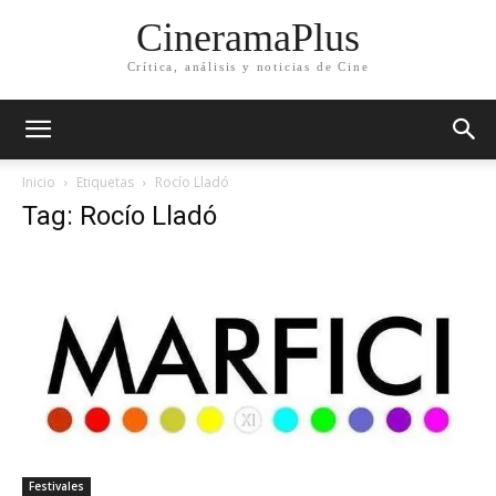
CineramaPlus
Crítica, análisis y noticias de Cine
Inicio
Etiquetas
Rocío Lladó
Tag: Rocío Lladó
Festivales