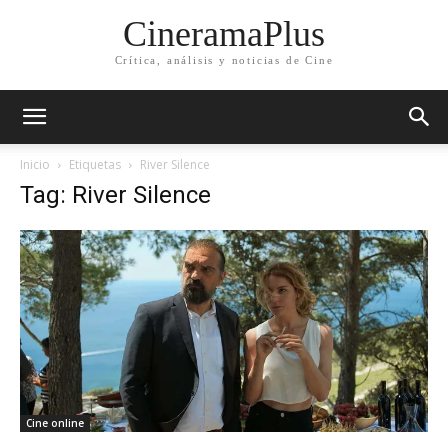
CineramaPlus
Crítica, análisis y noticias de Cine
Inicio
Etiquetas
River Silence
Tag: River Silence
Cine online