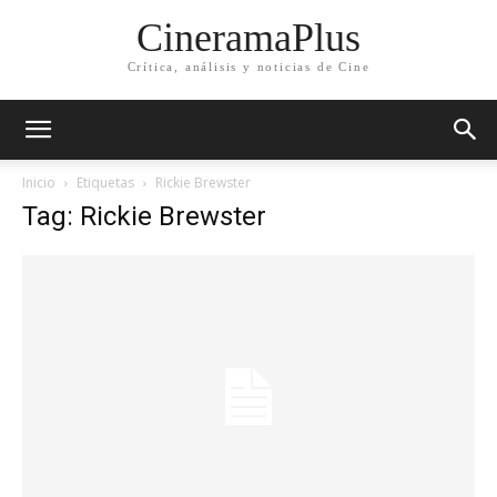
CineramaPlus
Crítica, análisis y noticias de Cine
Inicio
Etiquetas
Rickie Brewster
Tag: Rickie Brewster