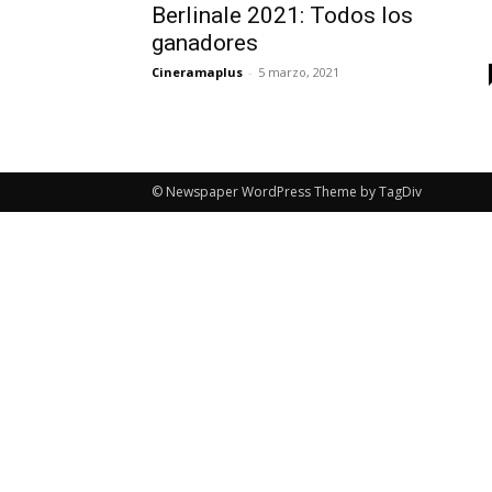
Berlinale 2021: Todos los
ganadores
Cineramaplus
-
5 marzo, 2021
© Newspaper WordPress Theme by TagDiv