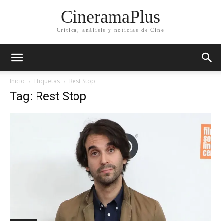
CineramaPlus
Crítica, análisis y noticias de Cine
Inicio
Etiquetas
Rest Stop
Tag: Rest Stop