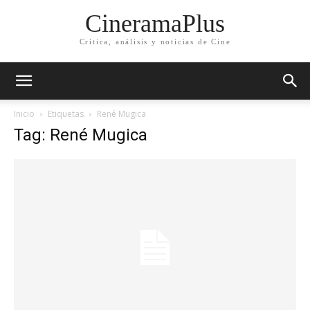
CineramaPlus
Crítica, análisis y noticias de Cine
Inicio
Etiquetas
René Mugica
Tag: René Mugica