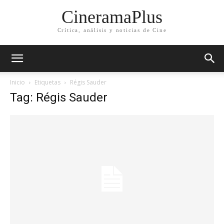
CineramaPlus
Crítica, análisis y noticias de Cine
Inicio
Etiquetas
Régis Sauder
Tag: Régis Sauder