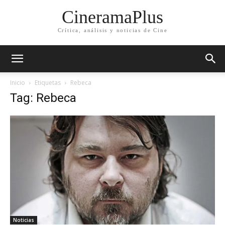
CineramaPlus
Crítica, análisis y noticias de Cine
Inicio
Etiquetas
Rebeca
Tag: Rebeca
Noticias