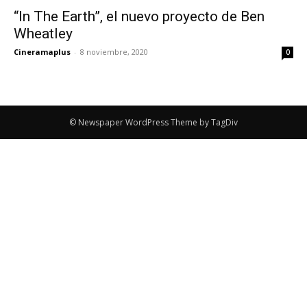
“In The Earth”, el nuevo proyecto de Ben
Wheatley
Cineramaplus
-
8 noviembre, 2020
0
© Newspaper WordPress Theme by TagDiv