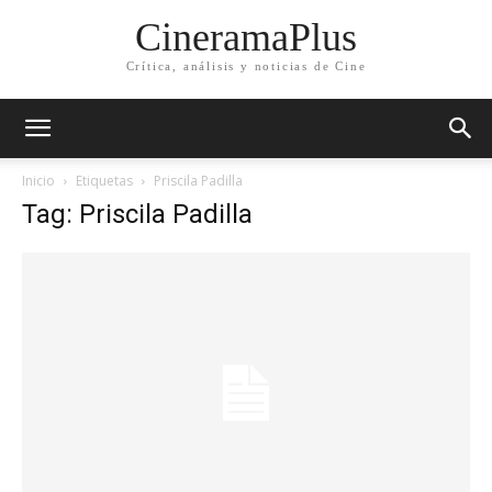
CineramaPlus
Crítica, análisis y noticias de Cine
Inicio
Etiquetas
Priscila Padilla
Tag: Priscila Padilla