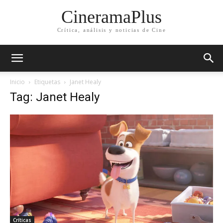
CineramaPlus
Crítica, análisis y noticias de Cine
Inicio
Etiquetas
Janet Healy
Tag: Janet Healy
Críticas