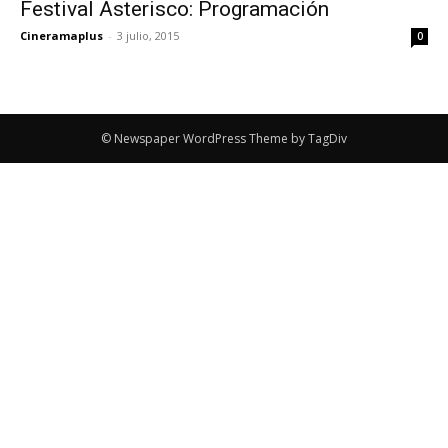
Festival Asterisco: Programación
Cineramaplus
-
3 julio, 2015
0
© Newspaper WordPress Theme by TagDiv