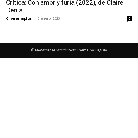
Crítica: Con amor y furia (2022), de Claire
Denis
Cineramaplus
-
13 enero, 2023
0
© Newspaper WordPress Theme by TagDiv