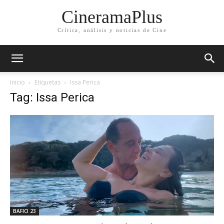
CineramaPlus
Crítica, análisis y noticias de Cine
Inicio
Etiquetas
Issa Perica
Tag: Issa Perica
BAFICI 23