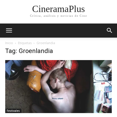
CineramaPlus
Crítica, análisis y noticias de Cine
Inicio
Etiquetas
Groenlandia
Tag: Groenlandia
Festivales